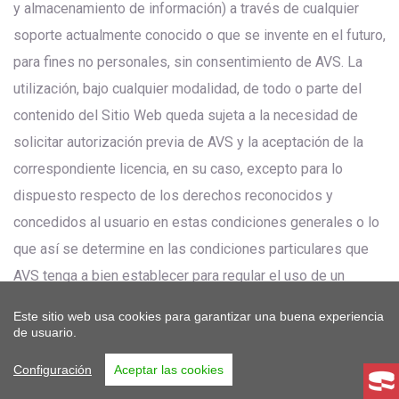
y almacenamiento de información) a través de cualquier
soporte actualmente conocido o que se invente en el futuro,
para fines no personales, sin consentimiento de AVS. La
utilización, bajo cualquier modalidad, de todo o parte del
contenido del Sitio Web queda sujeta a la necesidad de
solicitar autorización previa de AVS y la aceptación de la
correspondiente licencia, en su caso, excepto para lo
dispuesto respecto de los derechos reconocidos y
concedidos al usuario en estas condiciones generales o lo
que así se determine en las condiciones particulares que
AVS tenga a bien establecer para regular el uso de un
determinado servicio y/o contenido ofrecido a través del
Este sitio web usa cookies para garantizar una buena experiencia
Sitio Web.
de usuario.
Bajo ningún concepto, el usuario podrá realizar un uso o
Configuración
Aceptar las cookies
utilización de los servicios y contenidos existentes en la